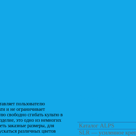
Силиконовое кре
тавляет пользователю
ьти и не ограничивает
Документация
лю свободно сгибать культю в
делие, это одно из немногих
Каталог ALPS
еть заказные размеры, для
ускаться различных цветов
SLR — усиленное креп