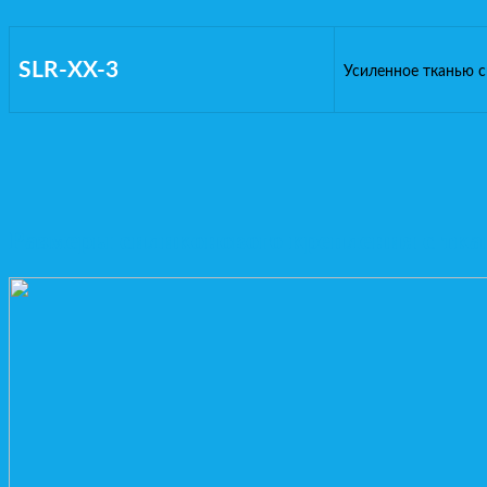
SLR-XX-3
Усиленное тканью с
Размеры cиликонового крепления с т