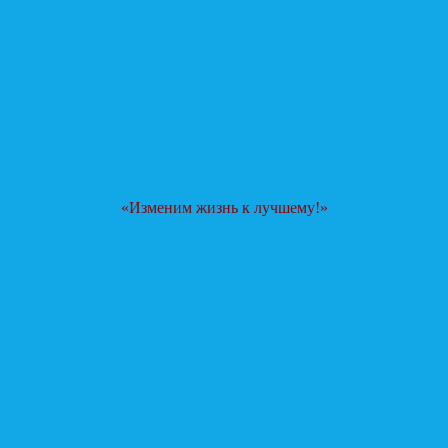
силиконовые изделия
для протезирования и ортезирования
«Изменим жизнь к лучшему!»