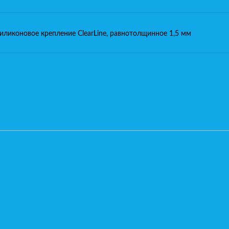
иликоновое крепление ClearLine, равнотолщинное 1,5 мм
каневым покрытием SLR