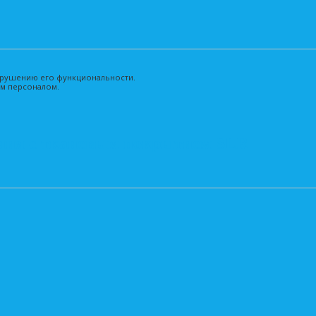
нарушению его функциональности.
м персоналом.
ения с тканевым покрытием SLR