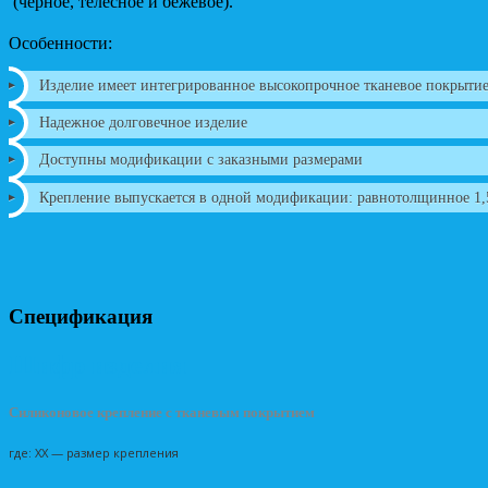
(черное, телесное и бежевое).
Особенности:
Изделие имеет интегрированное высокопрочное тканевое покрыти
Надежное долговечное изделие
Доступны модификации с заказными размерами
Крепление выпускается в одной модификации: равнотолщинное 1,
Спецификация
Шифр изделия
Силиконовое крепление с тканевым покрытием
где: XX — размер крепления