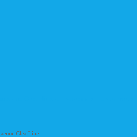
пление Clearline с тканевым покрытием
ление ClearLine