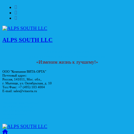
Skip
to
content
ALPS SOUTH LLC
силиконовые изделия
для протезирования и ортезирования
«Изменим жизнь к лучшему!»
ООО "Компания ВИТА-ОРТА"
Почтовый адрес:
Россия, 141011, Мос. обл.,
г. Мытищи, ул. Октябрьская, д. 10
Тел./Факс: +7 (495) 103 4004
E-mail: sales@vitaorta.ru
vitaorta.ru
alps.vitaorta.ru
regalprosthesis.vitaorta.ru
blatchford.vitaorta.ru
openbionics.vitaorta.ru
vincentsystems.ru
endolite.ru