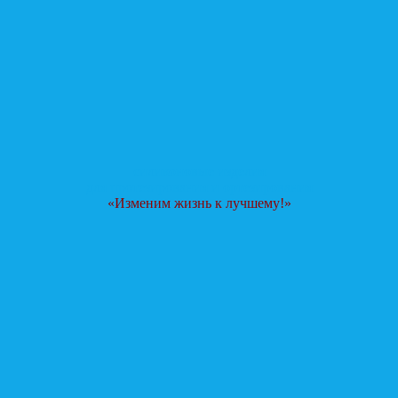
силиконовые изделия
для протезирования и ортезирования
«Изменим жизнь к лучшему!»