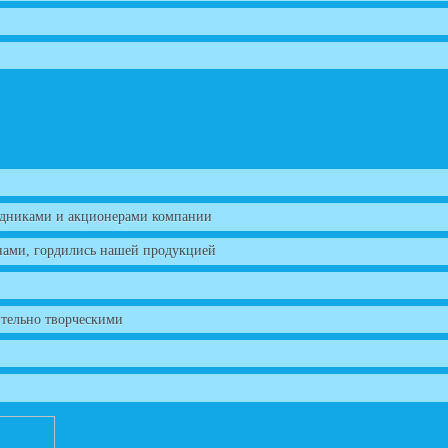
удниками и акционерами компании
 нами, гордились нашей продукцией
тельно творческими