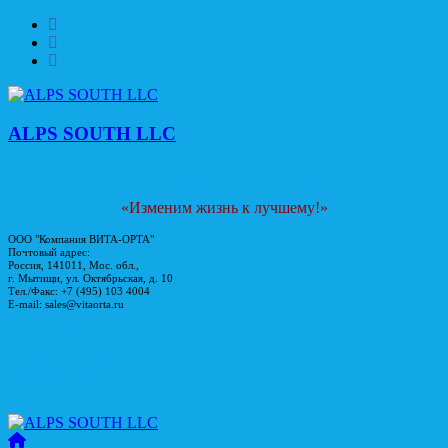
Skip
to
content
ALPS SOUTH LLC
силиконовые изделия
для протезирования и ортезирования
«Изменим жизнь к лучшему!»
ООО "Компания ВИТА-ОРТА"
Почтовый адрес:
Россия, 141011, Мос. обл.,
г. Мытищи, ул. Октябрьская, д. 10
Тел./Факс: +7 (495) 103 4004
E-mail: sales@vitaorta.ru
vitaorta.ru
alps.vitaorta.ru
regalprosthesis.vitaorta.ru
blatchford.vitaorta.ru
openbionics.vitaorta.ru
vincentsystems.ru
endolite.ru